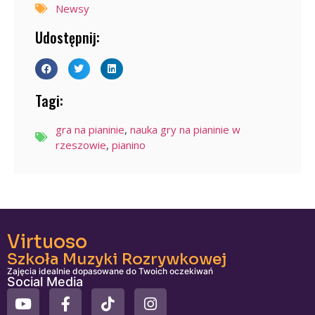
Newsy
Udostępnij:
Tagi:
gra na pianinie
,
nauka gry na pianinie w
rzeszowie
,
pianino
Virtuoso
Szkoła Muzyki Rozrywkowej
Zajęcia idealnie dopasowane do Twoich oczekiwań
Social Media