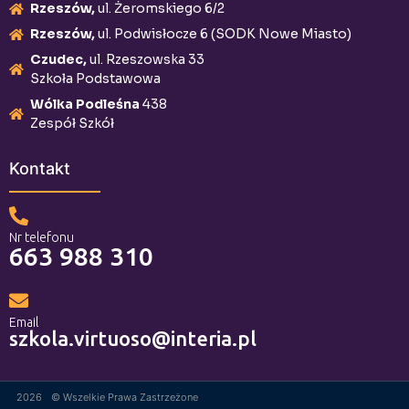
Rzeszów,
ul. Żeromskiego 6/2
Rzeszów,
ul. Podwisłocze 6 (SODK Nowe Miasto)
Czudec,
ul. Rzeszowska 33
Szkoła Podstawowa
Wólka Podleśna
438
Zespół Szkół
Kontakt
Nr telefonu
663 988 310
Email
szkola.virtuoso@interia.pl
2026
© Wszelkie Prawa Zastrzeżone